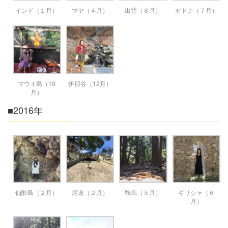
インド（１月）
マヤ（４月）
出雲（８月）
セドナ（７月）
マウイ島（10
伊那谷（12月）
月）
■2016年
仙酔島（２月）
尾道（２月）
鞍馬（５月）
ギリシャ（６
月）