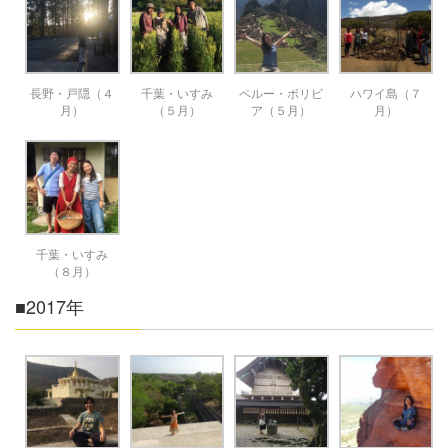
長野・戸隠（４
千葉・いすみ
ペルー・ボリビ
ハワイ島（７
月）
（５月）
ア（５月）
月）
千葉・いすみ
（８月）
■2017年