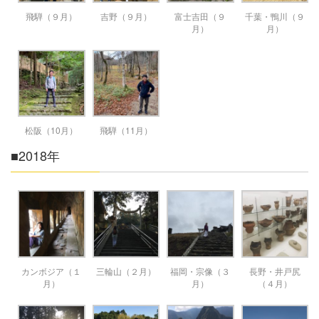
飛騨（９月）
吉野（９月）
富士吉田（９
千葉・鴨川（９
月）
月）
松阪（10月）
飛騨（11月）
■2018年
カンボジア（１
三輪山（２月）
福岡・宗像（３
長野・井戸尻
月）
月）
（４月）