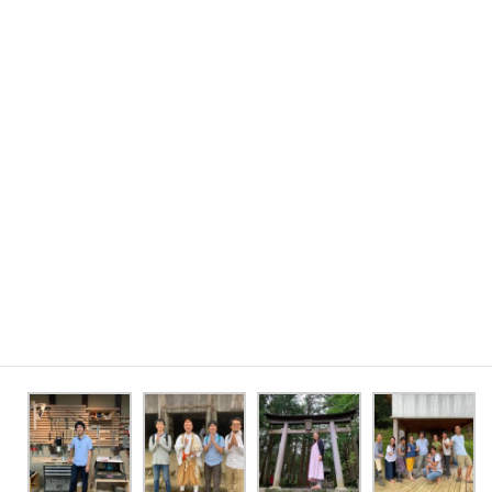
月）
月）
ペルー（４月）
ボリビア（５
京都（５月）
松山（６月）
月）
トルコ（６月）
千葉・鴨川（７
秩父（７月）
千葉・鴨川（８
月）
月）